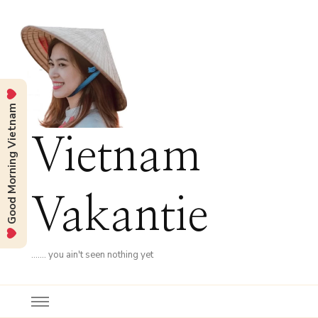
Good Morning Vietnam
Vietnam
Vakantie
……. you ain't seen nothing yet