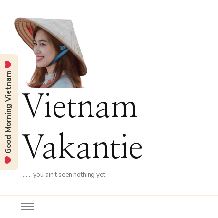
Good Morning Vietnam
Vietnam
Vakantie
……. you ain't seen nothing yet