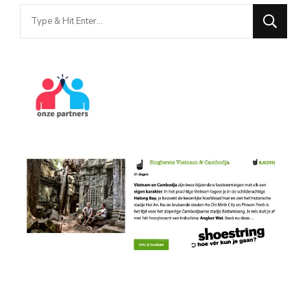
Looking
for
Something?