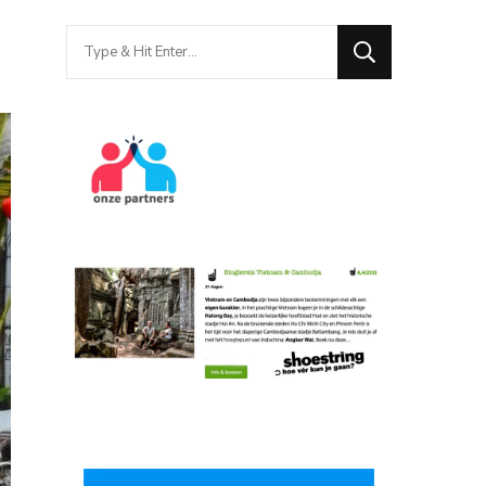
Looking
for
Something?