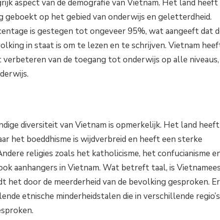
grijk aspect van de demografie van Vietnam. Het land heeft
ng geboekt op het gebied van onderwijs en geletterdheid.
centage is gestegen tot ongeveer 95%, wat aangeeft dat d
lking in staat is om te lezen en te schrijven. Vietnam heef
t verbeteren van de toegang tot onderwijs op alle niveaus,
derwijs.
ndige diversiteit van Vietnam is opmerkelijk. Het land heeft
 maar het boeddhisme is wijdverbreid en heeft een sterke
Andere religies zoals het katholicisme, het confucianisme e
ok aanhangers in Vietnam. Wat betreft taal, is Vietnamee
rdt het door de meerderheid van de bevolking gesproken. Er
llende etnische minderheidstalen die in verschillende regio’s
esproken.