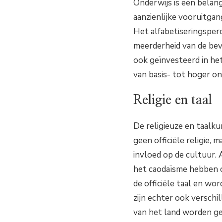
Onderwijs is een belan
aanzienlijke vooruitga
Het alfabetiseringsper
meerderheid van de bevo
ook geïnvesteerd in he
van basis- tot hoger on
Religie en taal
De religieuze en taalku
geen officiële religie,
invloed op de cultuur. 
het caodaïsme hebben o
de officiële taal en wo
zijn echter ook verschi
van het land worden g