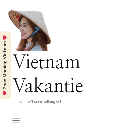
Good Morning Vietnam
Vietnam
Vakantie
……. you ain't seen nothing yet