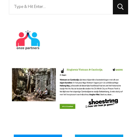
Looking
for
Something?