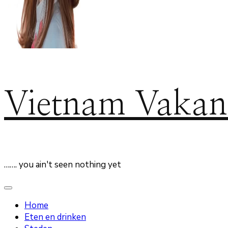
Vietnam Vakan
……. you ain't seen nothing yet
Home
Eten en drinken