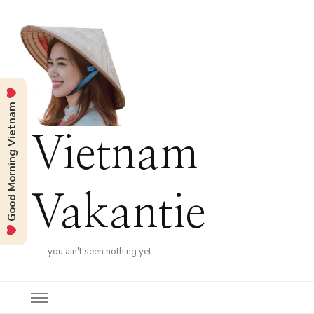
Good Morning Vietnam
Vietnam
Vakantie
……. you ain't seen nothing yet