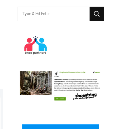
Looking
for
Something?