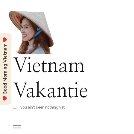
Good Morning Vietnam
Vietnam
Vakantie
……. you ain't seen nothing yet