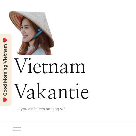
Good Morning Vietnam
Vietnam
Vakantie
……. you ain't seen nothing yet