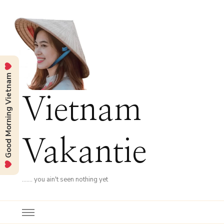
Good Morning Vietnam
Vietnam
Vakantie
……. you ain't seen nothing yet