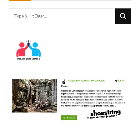
Looking
for
Something?