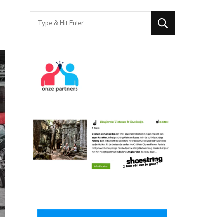
Looking
for
Something?