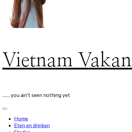
Vietnam Vakan
……. you ain't seen nothing yet
Home
Eten en drinken