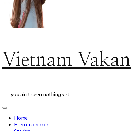
Vietnam Vakan
……. you ain't seen nothing yet
Home
Eten en drinken