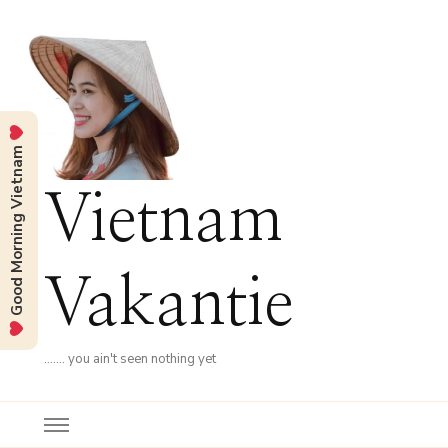
Good Morning Vietnam
Vietnam
Vakantie
……. you ain't seen nothing yet