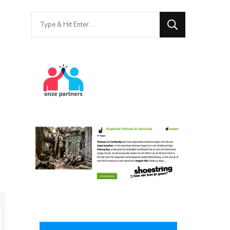
Looking
for
Something?