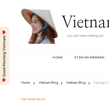
Vietna
……. you ain't seen nothing yet
Good Morning Vietnam
HOME
ETEN EN DRINKEN
Home
Vietnam Blog
Vietnam Blog
Kamagra V
VIETNAM BLOG