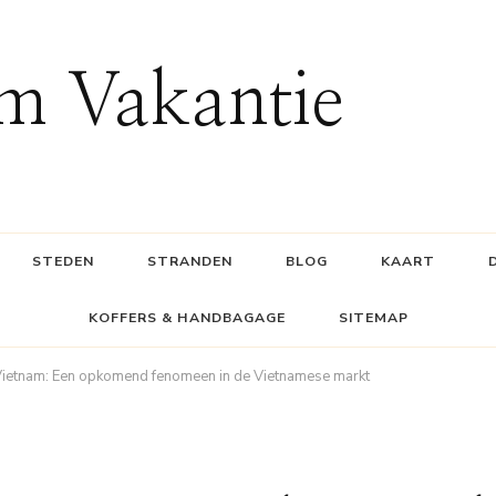
m Vakantie
STEDEN
STRANDEN
BLOG
KAART
KOFFERS & HANDBAGAGE
SITEMAP
ietnam: Een opkomend fenomeen in de Vietnamese markt