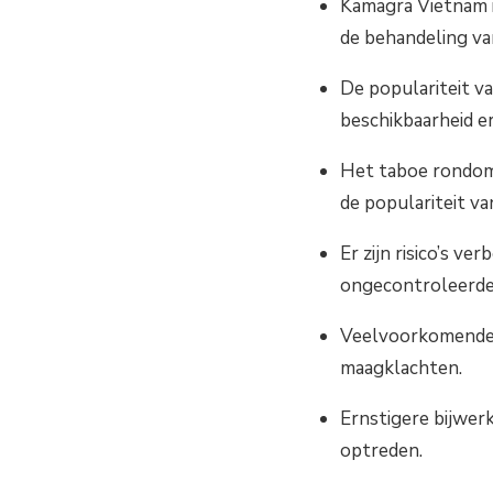
Kamagra Vietnam i
de behandeling va
De populariteit v
beschikbaarheid e
Het taboe rondom 
de populariteit v
Er zijn risico’s v
ongecontroleerde 
Veelvoorkomende b
maagklachten.
Ernstigere bijwer
optreden.