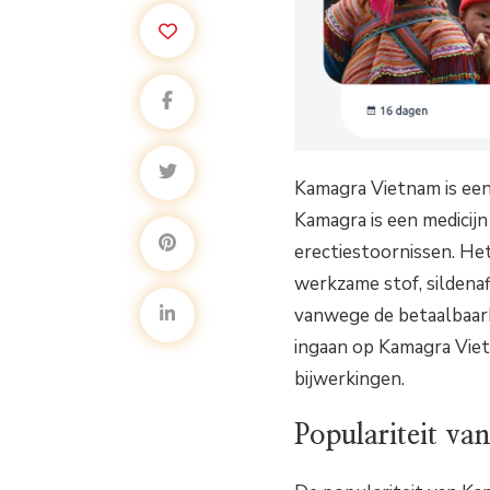
Kamagra Vietnam is een
Kamagra is een medicij
erectiestoornissen. Het
werkzame stof, sildenaf
vanwege de betaalbaarhe
ingaan op Kamagra Vietn
bijwerkingen.
Populariteit v