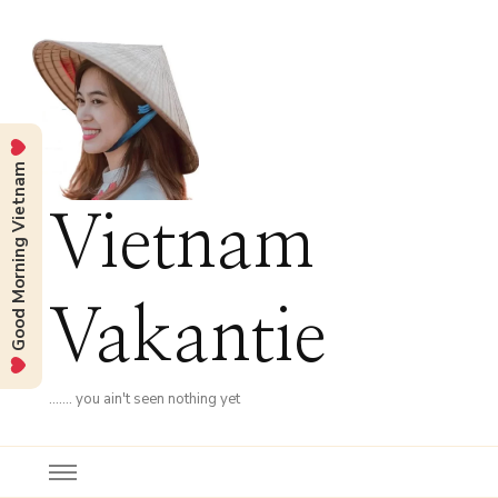
Good Morning Vietnam
Vietnam
Vakantie
……. you ain't seen nothing yet