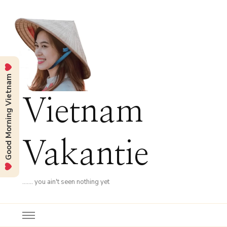
Good Morning Vietnam
Vietnam
Vakantie
……. you ain't seen nothing yet