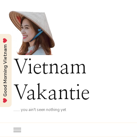
Good Morning Vietnam
Vietnam
Vakantie
……. you ain't seen nothing yet